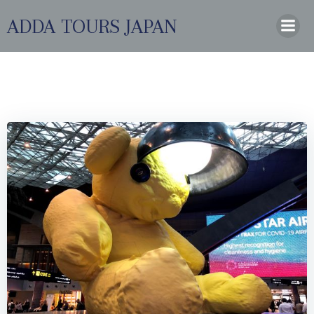
コ
ADDA TOURS JAPAN
ン
テ
ン
ツ
へ
ス
キ
ッ
プ