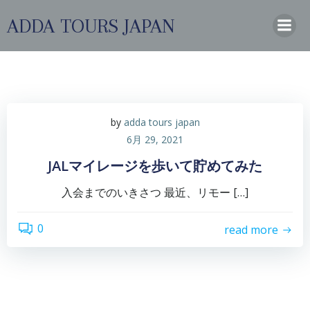
コ
ADDA TOURS JAPAN
ン
テ
ン
ツ
へ
ス
by
adda tours japan
キ
6月 29, 2021
ッ
プ
JALマイレージを歩いて貯めてみた
入会までのいきさつ 最近、リモー […]
0
read more