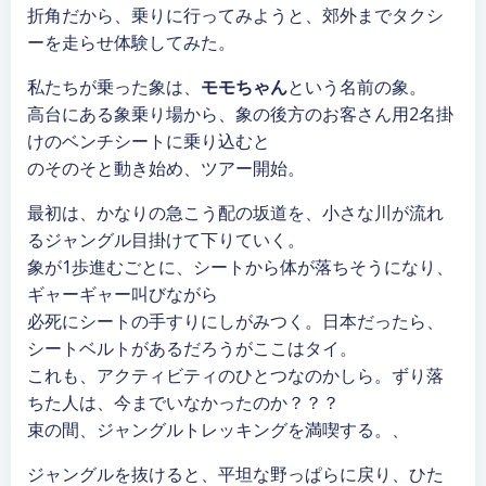
折角だから、乗りに行ってみようと、郊外までタクシ
ーを走らせ体験してみた。
私たちが乗った象は、
モモちゃん
という名前の象。
高台にある象乗り場から、象の後方のお客さん用2名掛
けのベンチシートに乗り込むと
のそのそと動き始め、ツアー開始。
最初は、かなりの急こう配の坂道を、小さな川が流れ
るジャングル目掛けて下りていく。
象が1歩進むごとに、シートから体が落ちそうになり、
ギャーギャー叫びながら
必死にシートの手すりにしがみつく。日本だったら、
シートベルトがあるだろうがここはタイ。
これも、アクティビティのひとつなのかしら。ずり落
ちた人は、今までいなかったのか？？？
束の間、ジャングルトレッキングを満喫する。、
ジャングルを抜けると、平坦な野っぱらに戻り、ひた