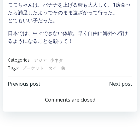
モモちゃんは、バナナを上げる時も大人しく、1房食べ
たら満足したようでそのまま遠ざかって行った。
とてもいい子だった。
日本では、中々できない体験。早く自由に海外へ行け
るようになることを願って！
Categories:
アジア
小ネタ
Tags:
プーケット タイ 象
Post
Post
Previous post
Next post
navigation
navigation
Comments are closed