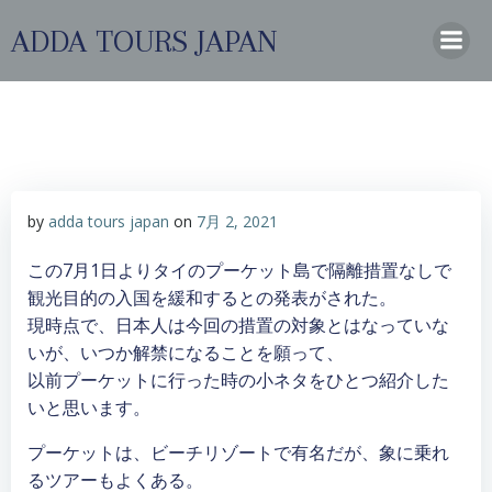
コ
ADDA TOURS JAPAN
ン
テ
ン
ツ
へ
ス
キ
by
adda tours japan
on
7月 2, 2021
ッ
プ
この7月1日よりタイのプーケット島で隔離措置なしで
観光目的の入国を緩和するとの発表がされた。
現時点で、日本人は今回の措置の対象とはなっていな
いが、いつか解禁になることを願って、
以前プーケットに行った時の小ネタをひとつ紹介した
いと思います。
プーケットは、ビーチリゾートで有名だが、象に乗れ
るツアーもよくある。