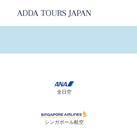
コ
ン
ADDA TOURS JAPAN
テ
ン
ツ
へ
ス
キ
ッ
プ
全日空
シンガポール航空